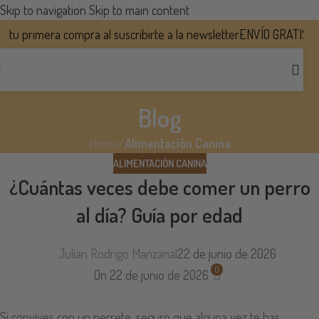
Skip to navigation
Skip to main content
 primera compra al suscribirte a la newsletter
ENVÍO GRATIS EN T
Blog
Home
/
Alimentación Canina
ALIMENTACIÓN CANINA
¿Cuántas veces debe comer un perro
al día? Guía por edad
Julian Rodrigo Manzanal
22 de junio de 2026
0
On 22 de junio de 2026
Si convives con un perrete, seguro que alguna vez te has