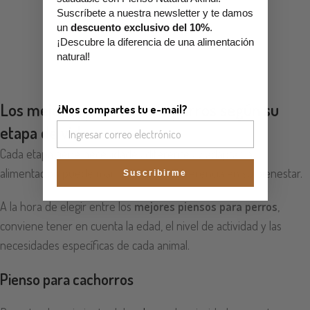
Suscríbete a nuestra newsletter y te damos
un
descuento exclusivo del 10%
.
¡Descubre la diferencia de una alimentación
natural!
Los mejores piensos para perros según su
¿Nos compartes tu e-mail?
etapa de vida
Cada etapa tiene necesidades diferentes y adaptar la
alimentación puede marcar una gran diferencia en su bienestar.
Suscribirme
A la hora de elegir entre los
mejores piensos para perros
,
conviene tener en cuenta la edad, el nivel de actividad y las
necesidades específicas de cada animal.
Pienso para cachorros