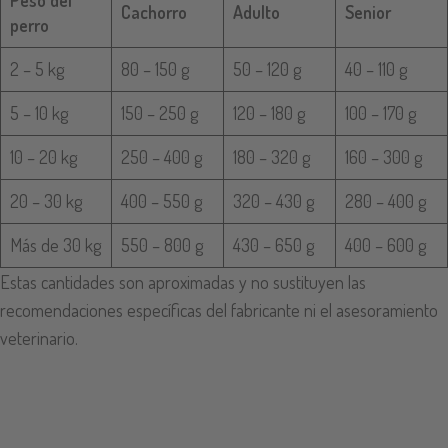
Peso del
Cachorro
Adulto
Senior
perro
2 – 5 kg
80 – 150 g
50 – 120 g
40 – 110 g
5 – 10 kg
150 – 250 g
120 – 180 g
100 – 170 g
10 – 20 kg
250 – 400 g
180 – 320 g
160 – 300 g
20 – 30 kg
400 – 550 g
320 – 430 g
280 – 400 g
Más de 30 kg
550 – 800 g
430 – 650 g
400 – 600 g
Estas cantidades son aproximadas y no sustituyen las
recomendaciones específicas del fabricante ni el asesoramiento
veterinario.