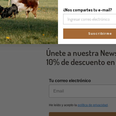
¿Nos compartes tu e-mail?
Suscribirme
Únete a nuestra News
10% de descuento en
Tu correo electrónico
He leído y acepto la
política de privacidad
.