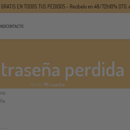
RATIS EN TODOS TUS PEDIDOS - Recíbelo en 48/72h
10% DTO. en t
INDI
CONTACTO
traseña perdida
Home
/
Mi cuenta
rio
eña