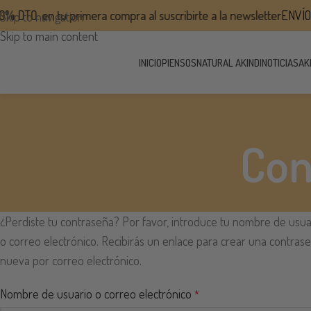
 DTO. en tu primera compra al suscribirte a la newsletter
ENVÍO G
Skip to navigation
Skip to main content
INICIO
PIENSOS
NATURAL AKINDI
NOTICIAS
AK
Con
¿Perdiste tu contraseña? Por favor, introduce tu nombre de usua
o correo electrónico. Recibirás un enlace para crear una contras
nueva por correo electrónico.
Nombre de usuario o correo electrónico
*