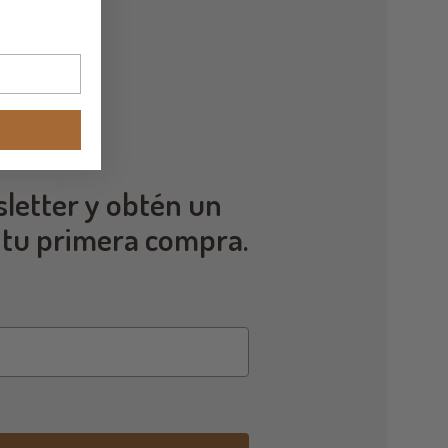
letter y obtén un
 tu primera compra.