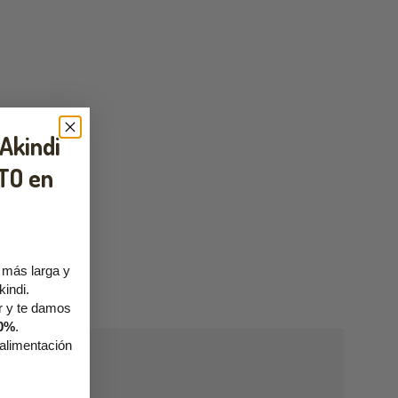
 Akindi
TO en
 más larga y
kindi.
r y te damos
10%
.
 alimentación