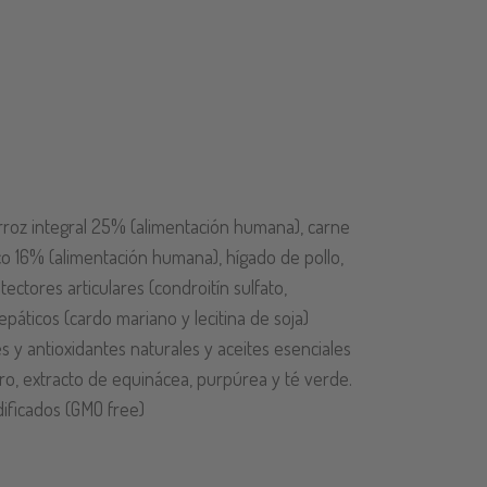
roz integral 25% (alimentación humana), carne
o 16% (alimentación humana), hígado de pollo,
ectores articulares (condroitín sulfato,
páticos (cardo mariano y lecitina de soja)
 y antioxidantes naturales y aceites esenciales
ero, extracto de equinácea, purpúrea y té verde.
ificados (GMO free)