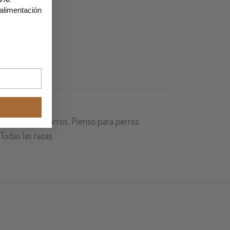
 alimentación
nso para Cachorros
,
Pienso para perros
Todas las razas