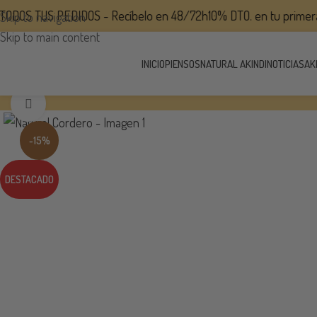
OS TUS PEDIDOS - Recíbelo en 48/72h
10% DTO. en tu primera com
Skip to navigation
Skip to main content
INICIO
PIENSOS
NATURAL AKINDI
NOTICIAS
AK
Agrandar
-15%
DESTACADO