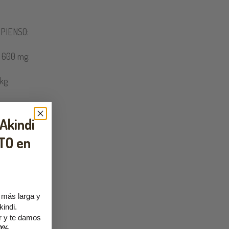
PIENSO:
o 600 mg.
kg
 Akindi
TO en
 más larga y
kindi.
r y te damos
10%
.