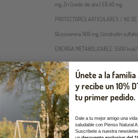
mg, Zn (óxido de zinc) E6 40 mg.
PROTECTORES ARTICULARES / KG DE 
Glucosamina 900 mg, Condroitín sulfat
ENERGÍA METABOLIZABLE: 5500 kcal/
Únete a la familia
y recibe un
10% D
tu primer pedido.
Dale a tu mejor amigo una vida
saludable con Pienso Natural A
Suscríbete a nuestra newslette
un
descuento exclusivo del 