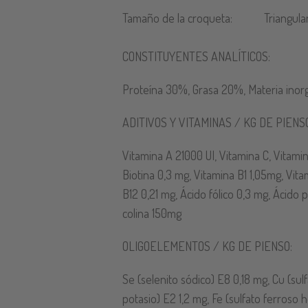
Tamaño de la croqueta:
Triangula
CONSTITUYENTES ANALÍTICOS:
Proteína 30%, Grasa 20%, Materia inorg
ADITIVOS Y VITAMINAS / KG DE PIENS
Vitamina A 21000 UI, Vitamina C, Vitamin
Biotina 0,3 mg, Vitamina B1 1,05mg, Vit
B12 0,21 mg, Ácido fólico 0,3 mg, Ácido 
colina 150mg
OLIGOELEMENTOS / KG DE PIENSO:
Se (selenito sódico) E8 0,18 mg, Cu (su
potasio) E2 1,2 mg, Fe (sulfato ferroso