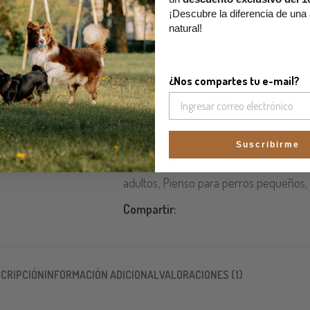
¡Descubre la diferencia de una
natural!
¿Nos compartes tu e-mail?
Comparar
Añadir a favoritos
SKU:
0006
Suscribirme
Categorías:
Pienso hipoalergénico
,
Pie
adultos
,
Pienso para perros pequeños
,
Compartir:
CRIPCIÓN
INFORMACIÓN ADICIONAL
VALORACIONES (1)