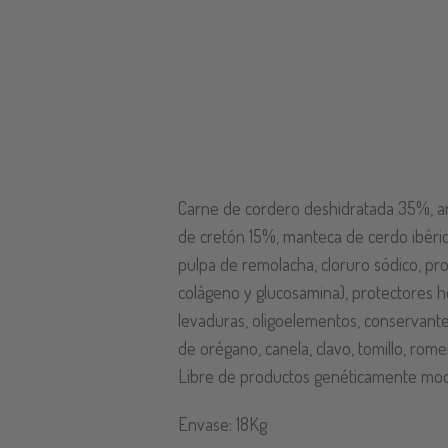
Carne de cordero deshidratada 35%, ar
de cretón 15%, manteca de cerdo ibéric
pulpa de remolacha, cloruro sódico, prot
colágeno y glucosamina), protectores he
levaduras, oligoelementos, conservantes
de orégano, canela, clavo, tomillo, rom
Libre de productos genéticamente mod
Envase: 18Kg