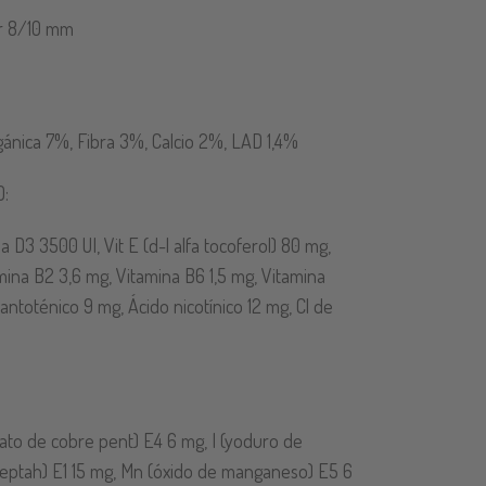
r 8/10 mm
ánica 7%, Fibra 3%, Calcio 2%, LAD 1,4%
O:
a D3 3500 UI, Vit E (d-l alfa tocoferol) 80 mg,
amina B2 3,6 mg, Vitamina B6 1,5 mg, Vitamina
pantoténico 9 mg, Ácido nicotínico 12 mg, Cl de
lfato de cobre pent) E4 6 mg, I (yoduro de
 heptah) E1 15 mg, Mn (óxido de manganeso) E5 6