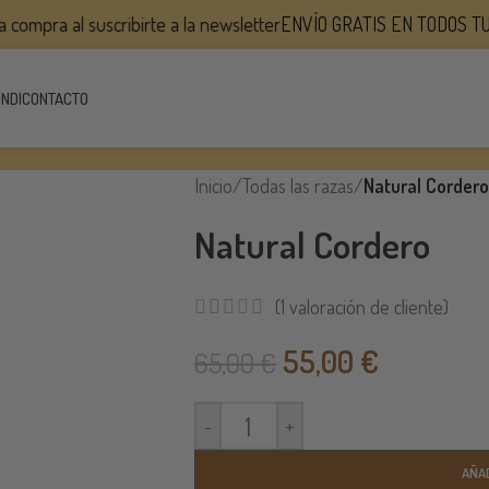
pra al suscribirte a la newsletter
ENVÍO GRATIS EN TODOS TUS PE
INDI
CONTACTO
Inicio
/
Todas las razas
/
Natural Cordero
Natural Cordero
(
1
valoración de cliente)
55,00
€
65,00
€
-
+
AÑAD