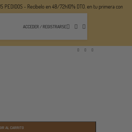
DIDOS - Recíbelo en 48/72h
10% DTO. en tu primera compra al su
ACCEDER / REGISTRARSE
IR AL CARRITO